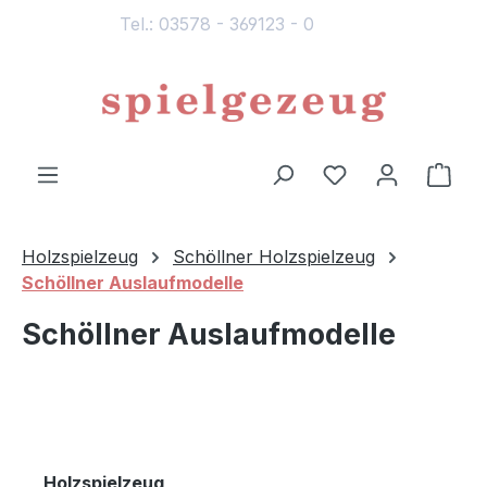
Tel.: 03578 - 369123 - 0
alt springen
Du hast 0 Produ
Ware
Holzspielzeug
Schöllner Holzspielzeug
Schöllner Auslaufmodelle
Schöllner Auslaufmodelle
Holzspielzeug