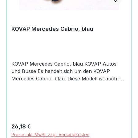
KOVAP Mercedes Cabrio, blau
KOVAP Mercedes Cabrio, blau KOVAP Autos
und Busse Es handelt sich um den KOVAP
Mercedes Cabrio, blau. Diese Modell ist auch in
silber als eigener Artikel erhältlich. Produktdaten
und Details zu KOVAP Mercedes Cabrio,
blau:Lieferumfang1x KOVAP Mercedes Cabrio,
blaudie Modelle in blau und in silber benutzen
die gleiche EAN
8594988006076Altersempfehlung3+
Regulärer Preis:
26,18 €
JahreMachart/StilKOVAP Mercedes Cabrio,
Preise inkl. MwSt. zzgl. Versandkosten
blauechtes BlechspielzeugMaßstab 1:43mit