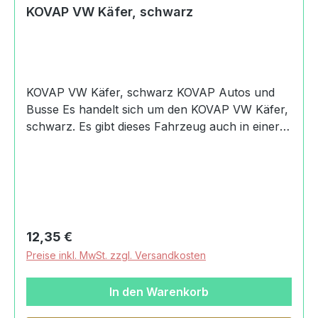
KOVAP VW Käfer, schwarz
KOVAP VW Käfer, schwarz KOVAP Autos und
Busse Es handelt sich um den KOVAP VW Käfer,
schwarz. Es gibt dieses Fahrzeug auch in einer
roten Variante. Produktdaten und Details zu
KOVAP VW Käfer, schwarz:Lieferumfang1x
KOVAP VW Käfer, schwarzEAN 8594988006403
für Modell 0640 in schwarz und rot
gleichermaßenAltersempfehlung3+
JahreMachart/StilKOVAP VW Käfer,
Regulärer Preis:
12,35 €
schwarzechtes BlechspielzeugMaßstab
Preise inkl. MwSt. zzgl. Versandkosten
1:32HerkunftCzech madeSicherheitAchtung!
Nicht für Kinder unter 36 Monaten geeignet.
In den Warenkorb
Verschluckbare Kleinteile.Angaben zum
Hersteller (Informationspflichten zur GPSR