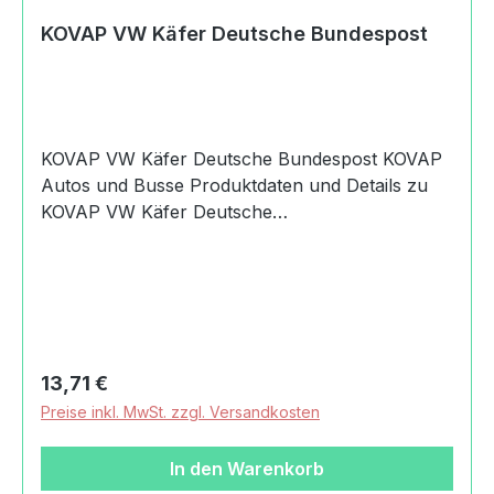
KOVAP VW Käfer Deutsche Bundespost
KOVAP VW Käfer Deutsche Bundespost KOVAP
Autos und Busse Produktdaten und Details zu
KOVAP VW Käfer Deutsche
Bundespost:Lieferumfang1x KOVAP VW Käfer
Deutsche BundespostAltersempfehlung3+
JahreMachart/Stilechtes BlechspielzeugMaßstab
1:32HerkunftCzech madeSicherheitAchtung!
Nicht für Kinder unter 36 Monaten geeignet.
Verschluckbare Kleinteile.Angaben zum
Regulärer Preis:
13,71 €
Hersteller (Informationspflichten zur GPSR
Preise inkl. MwSt. zzgl. Versandkosten
Produktsicherheitsverordnung) KOVAP Náchod,
s.r.o.Bítouchovská47301 Semily, Czech
In den Warenkorb
Republic+420 481 625 590filip.klepek@kovap.cz