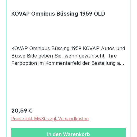
KOVAP Omnibus Büssing 1959 OLD
KOVAP Omnibus Büssing 1959 KOVAP Autos und
Busse Bitte geben Sie, wenn gewünscht, Ihre
Farboption im Kommentarfeld der Bestellung an.
Produktdaten und Details zu KOVAP Omnibus
Büssing 1959 OLD:Lieferumfang1x KOVAP
Omnibus Büssing 1959Altersempfehlung3+
JahreMachart/Stilmechanisches
BlechspielzeugMaßstab 1:43zum
AufziehenHerkunftCzech
Regulärer Preis:
20,59 €
madeSicherheitAchtung! Nicht für Kinder unter
Preise inkl. MwSt. zzgl. Versandkosten
36 Monaten geeignet. Verschluckbare
Kleinteile.Angaben zum Hersteller
In den Warenkorb
(Informationspflichten zur GPSR