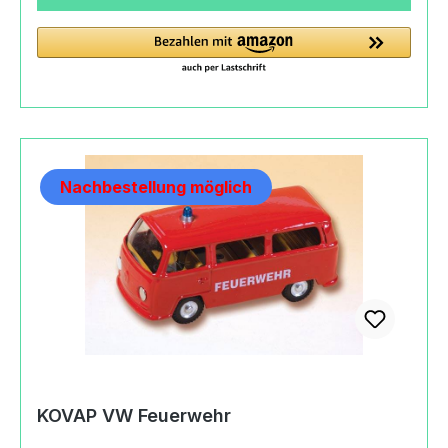
Produktsicherheitsverordnung) KOVAP Náchod,
s.r.o.Bítouchovská47301 Semily, Czech
Republic+420 481 625 590filip.klepek@kovap.cz
https://eshop.kovap.cz
Nachbestellung möglich
KOVAP VW Feuerwehr