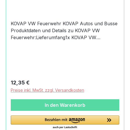
KOVAP VW Feuerwehr KOVAP Autos und Busse
Produktdaten und Details zu KOVAP VW
Feuerwehr:Lieferumfang1x KOVAP VW
FeuerwehrAltersempfehlung3+
JahreMachart/Stilechtes BlechspielzeugMaßstab
1:43HerkunftCzech madeSicherheitAchtung!
Nicht für Kinder unter 36 Monaten geeignet.
Verschluckbare Kleinteile.Angaben zum
Hersteller (Informationspflichten zur GPSR
Regulärer Preis:
12,35 €
Produktsicherheitsverordnung) KOVAP Náchod,
Preise inkl. MwSt. zzgl. Versandkosten
s.r.o.Bítouchovská47301 Semily, Czech
Republic+420 481 625 590filip.klepek@kovap.cz
In den Warenkorb
https://eshop.kovap.cz