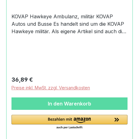
KOVAP Hawkeye Ambulanz, militär KOVAP
Autos und Busse Es handelt sind um die KOVAP
Hawkeye militär. Als eigene Artikel sind auch die
KOVAP Hawkeye Ambulanz, weiß und die
KOVAP Hawkeye Ambulanz, sand erhältlich.
Produktdaten und Details zu KOVAP Hawkeye
Ambulanz, militär:Lieferumfang1x KOVAP
Hawkeye Ambulanz, militärdie KOVAP Hawkeye
Ambulanz, weiß, die KOVAP Hawkeye
Regulärer Preis:
36,89 €
Ambulanz, sand und die KOVAP Hawkeye
Preise inkl. MwSt. zzgl. Versandkosten
Ambulanz, militär verwenden die selbe EAN
8594988006052MaterialMetallAltersempfehlung
In den Warenkorb
3+ JahreMachart/Stil1x KOVAP Hawkeye
Ambulanz, militärechtes BlechspielzeugMaßstab
1:32HerkunftCzech madeSicherheitAchtung!
Nicht für Kinder unter 36 Monaten geeignet.
Verschluckbare Kleinteile.Angaben zum