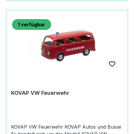
Hersteller (Informationspflichten zur GPSR
Produktsicherheitsverordnung) KOVAP Náchod,
s.r.o.Bítouchovská47301 Semily, Czech
1
verfügbar
Republic+420 481 625 590filip.klepek@kovap.cz
https://eshop.kovap.cz
KOVAP VW Feuerwehr
KOVAP VW Feuerwehr KOVAP Autos und Busse