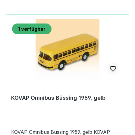
Republic+420 481 625 590filip.klepek@kovap.cz
https://eshop.kovap.cz
1
verfügbar
KOVAP Omnibus Büssing 1959, gelb
KOVAP Omnibus Büssing 1959, gelb KOVAP