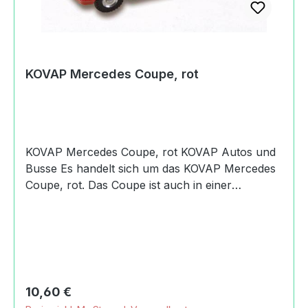
KOVAP Mercedes Coupe, rot
KOVAP Mercedes Coupe, rot KOVAP Autos und
Busse Es handelt sich um das KOVAP Mercedes
Coupe, rot. Das Coupe ist auch in einer
silbernen Variante als eigener Artikel verfügbar.
Produktdaten und Details zu KOVAP Mercedes
Coupe, rot:Lieferumfang1x KOVAP Mercedes
Coupe, rotdas silberne und das rote Modell
teilen sich die EAN
8594988006083MaterialMetallAltersempfehlung
Regulärer Preis:
10,60 €
3+ JahreMachart/StilKOVAP Mercedes Coupe,