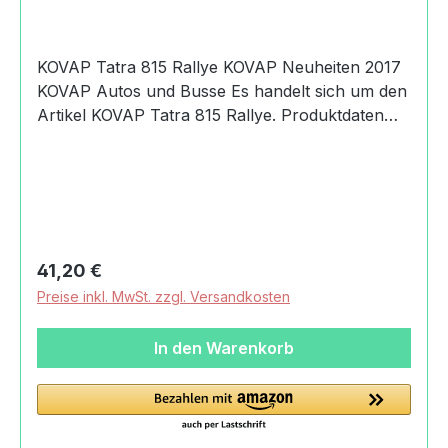
KOVAP Tatra 815 Rallye KOVAP Neuheiten 2017
KOVAP Autos und Busse Es handelt sich um den
Artikel KOVAP Tatra 815 Rallye. Produktdaten
und Details zu KOVAP Tatra 815
Rallye:Lieferumfang1x KOVAP Tatra 815
RallyeMaterialMetallblechMaßeVerpackung
Länge: 18.5 cmVerpackung Breite: 7
cmVerpackung Höhe: 9 cmGewicht mit
Verpackung0,28 kgAltersempfehlung3+
Regulärer Preis:
41,20 €
JahreMachart/Stilechtes BlechspielzeugMaßstab
Preise inkl. MwSt. zzgl. Versandkosten
1:43HerkunftCzech madeSicherheitAchtung!
Nicht für Kinder unter 36 Monaten geeignet.
In den Warenkorb
Verschluckbare Kleinteile.Angaben zum
Hersteller (Informationspflichten zur GPSR
Produktsicherheitsverordnung) KOVAP Náchod,
s.r.o.Bítouchovská47301 Semily, Czech