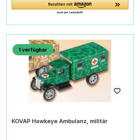
Produktsicherheitsverordnung) KOVAP Náchod,
s.r.o.Bítouchovská47301 Semily, Czech
Republic+420 481 625 590filip.klepek@kovap.cz
https://eshop.kovap.cz
1
verfügbar
KOVAP Hawkeye Ambulanz, militär