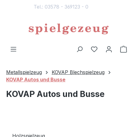
Tel.: 03578 - 369123 - 0
alt springen
Du hast 0 Produ
Ware
Metallspielzeug
KOVAP Blechspielzeug
KOVAP Autos und Busse
KOVAP Autos und Busse
Holzspielzeug