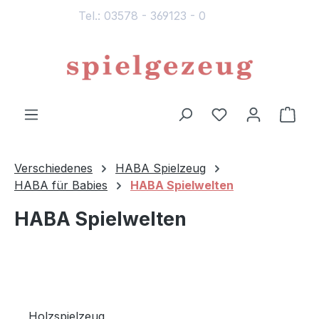
Tel.: 03578 - 369123 - 0
alt springen
Du hast 0 Produ
Ware
Verschiedenes
HABA Spielzeug
HABA für Babies
HABA Spielwelten
HABA Spielwelten
Holzspielzeug