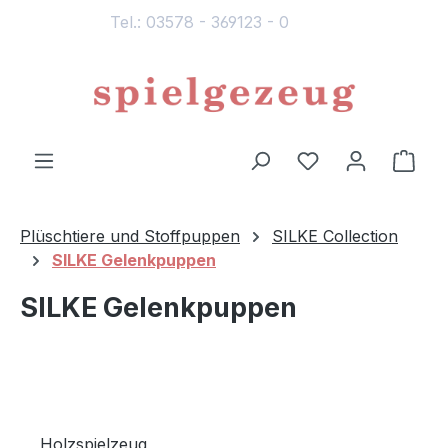
Tel.: 03578 - 369123 - 0
alt springen
Du hast 0 Produ
Ware
Plüschtiere und Stoffpuppen
SILKE Collection
SILKE Gelenkpuppen
SILKE Gelenkpuppen
Holzspielzeug