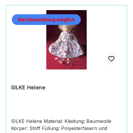
Polyesterfasern und Glasgranulat. Die Puppen
sind sich vom Typ her ähnlich und doch hat jede
Nachbestellung möglich
etwas Eigenes. Besonders anziehend wirkt ihr
Natürlichkeit. Einen harmonischen neutralen
Gesichtsausdruck kann ein Kind im Spiel für sich
interpretieren. Mit ihrer kindlichen und warmen
Ausstrahlung wird die SILKE Gelenkpuppe eine
liebenswerte Spielgefährtin. Der Artikel betrifft
die Puppe SILKE Karla mit Bekleidung links im
Bild. Die SILKE Schlenkerchen ist als eigener
Artikel 0015-70800 erhältlich. Die SILKE Karla
Bekleidung ist auch als eigener Artikel 0015-
SILKE Helene
21240 erhältlich. Produktdaten und Details zu
SILKE Karla:HerkunftHandmade in Germany
SILKE Helene Material: Kleidung: Baumwolle
Körper: Stoff Füllung: Polyesterfasern und