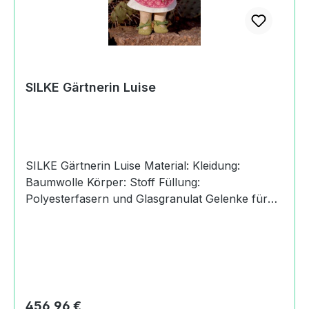
Germany
SILKE Gärtnerin Luise
SILKE Gärtnerin Luise Material: Kleidung:
Baumwolle Körper: Stoff Füllung:
Polyesterfasern und Glasgranulat Gelenke für
eine gute Beweglichkeit Haare: Kunsthaar,
kämmbar Pflege: Handwäsche Größe: 28 cm
Alter: 6+ Jahre SILKE Gelenkpuppen Silke
Gelenkpuppen bekommen Leben und
Ausstrahlung durch die kindlichen Proportionen
und das edle Material. Silke verwendet natürliche
Regulärer Preis:
456,96 €