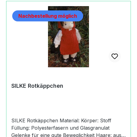
etwas Eigenes. Besonders anziehend wirkt ihr
Natürlichkeit. Einen harmonischen neutralen
Nachbestellung möglich
Gesichtsausdruck kann ein Kind im Spiel für sich
interpretieren. Mit ihrer kindlichen und warmen
Ausstrahlung wird die SILKE Gelenkpuppe eine
liebenswerte Spielgefährtin. Produktdaten und
Details zu SILKE Kay:HerkunftHandmade in
Germany
SILKE Rotkäppchen
SILKE Rotkäppchen Material: Körper: Stoff
Füllung: Polyesterfasern und Glasgranulat
Gelenke für eine gute Beweglichkeit Haare: aus