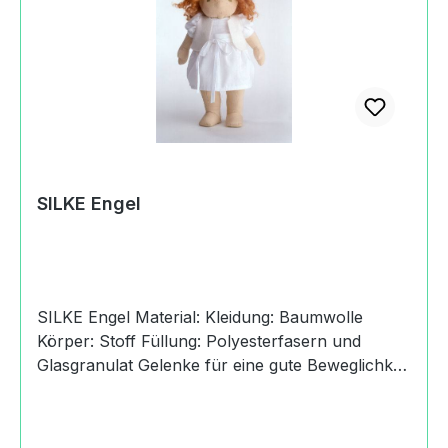
etwas Eigenes. Besonders anziehend wirkt ihr
Natürlichkeit. Einen harmonischen neutralen
Gesichtsausdruck kann ein Kind im Spiel für sich
interpretieren. Mit ihrer kindlichen und warmen
Ausstrahlung wird die SILKE Gelenkpuppe eine
liebenswerte Spielgefährtin. Produktdaten und
Details zu SILKE Rotkäppchen:Lieferumfang1x
SILKE RotkäppchenMachart/StilSILKE
RotkäppchenHerkunftHandmade in Germany
SILKE Engel
SILKE Engel Material: Kleidung: Baumwolle
Körper: Stoff Füllung: Polyesterfasern und
Glasgranulat Gelenke für eine gute Beweglichkeit
Haare: Mohair Pflege: Handwäsche Größe: 28
cm Alter: 6+ Jahre SILKE Gelenkpuppen Silke
Gelenkpuppen bekommen Leben und