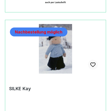
ermöglichen. Der Körper ist ganz aus Stoff,
Gelenke sorgen für eine gute Beweglichkeit;
gefüllt sind sie mit Polyesterfasern und
Glasgranulat. Die Puppen sind sich vom Typ her
ähnlich und doch hat jede etwas Eigenes.
Nachbestellung möglich
Besonders anziehend wirkt ihr Natürlichkeit.
Einen harmonischen neutralen Gesichtsausdruck
kann ein Kind im Spiel für sich interpretieren. Mit
ihrer kindlichen und warmen Ausstrahlung wird
die SILKE Gelenkpuppe eine liebenswerte
Spielgefährtin. Der Artikel betrifft die Puppe
SILKE Laura mit Bekleidung. Die SILKE Laura
Bekleidung ist auch als eigener Artikel 0015-
21270 erhältlich. Produktdaten und Details zu
SILKE Laura:HerkunftHandmade in Germany
SILKE Kay