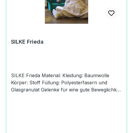
Spielgefährtin. Produktdaten und Details zu
SILKE Gerda:HerkunftHandmade in Germany
SILKE Frieda
SILKE Frieda Material: Kleidung: Baumwolle
Körper: Stoff Füllung: Polyesterfasern und
Glasgranulat Gelenke für eine gute Beweglichkeit
Haare: Mohair Pflege: Handwäsche Größe: 28
cm Alter: 6+ Jahre spiel gut ® vom
Arbeitsausschuß Kinderspiel + Spielzeug
ausgezeichnet recommended SILKE
Gelenkpuppen Silke Gelenkpuppen bekommen
Leben und Ausstrahlung durch die kindlichen