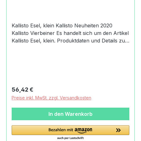
Kallisto Esel, klein Kallisto Neuheiten 2020
Kallisto Vierbeiner Es handelt sich um den Artikel
Kallisto Esel, klein. Produktdaten und Details zu
Kallisto Esel, klein:Lieferumfang1 Kallisto Esel,
kleinMaterialObermaterial: Baumwolle aus
kontrolliert biologischem AnbauFüllung: mit
Schafwolle gefülltMaßeLänge: 20 cmHöhe: 20
cmMachart/StilKallisto Esel,
kleinSchlenkertierPflegeWaschmaschine im
Regulärer Preis:
56,42 €
Wollwaschgang oder HandwäscheHerkunftMade
Preise inkl. MwSt. zzgl. Versandkosten
in GermanyAngaben zum Hersteller
(Informationspflichten zur GPSR
In den Warenkorb
Produktsicherheitsverordnung) Brigitte Meiners,
Kallisto Stofftiere, Einzelfirma Brigitte
MeinersMonumentenstraße10829 Berlin,
Germany+49(0)3076765890info@kallisto-