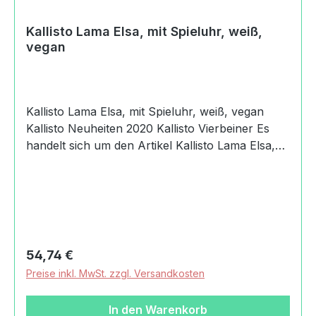
Kallisto Lama Elsa, mit Spieluhr, weiß,
vegan
Kallisto Lama Elsa, mit Spieluhr, weiß, vegan
Kallisto Neuheiten 2020 Kallisto Vierbeiner Es
handelt sich um den Artikel Kallisto Lama Elsa,
mit Spieluhr, weiß, vegan. Produktdaten und
Details zu Kallisto Lama Elsa, mit Spieluhr, weiß,
vegan:Lieferumfang1 Kallisto Lama Elsa, mit
Spieluhr, weiß, veganMaterialObermaterial:
Baumwolle aus kontrolliert biologischem
AnbauFüllung: Mit Maiswatte gefüllt.TonMelodie:
Regulärer Preis:
54,74 €
Mozart WiegenliedMaßeLänge: 16 cmHöhe: 30
Preise inkl. MwSt. zzgl. Versandkosten
cmMachart/StilKallisto Lama Elsa, mit Spieluhr,
weiß, veganVeganPflegeWaschmaschine im
In den Warenkorb
Wollwaschgang oder HandwäscheHerkunftMade