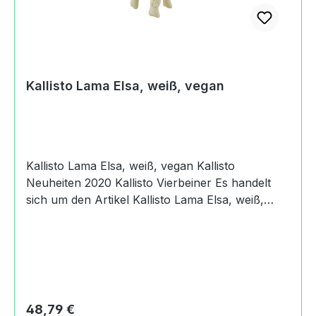
Kallisto Lama Elsa, weiß, vegan
Kallisto Lama Elsa, weiß, vegan Kallisto
Neuheiten 2020 Kallisto Vierbeiner Es handelt
sich um den Artikel Kallisto Lama Elsa, weiß,
vegan. Produktdaten und Details zu Kallisto
Lama Elsa, weiß, vegan:Lieferumfang1 Kallisto
Lama Elsa, weiß, veganMaterialObermaterial:
Baumwolle aus kontrolliert biologischem
AnbauFüllung: Mit Maiswatte gefüllt.MaßeLänge:
16 cmHöhe: 30 cmMachart/StilKallisto Lama
Regulärer Preis:
48,79 €