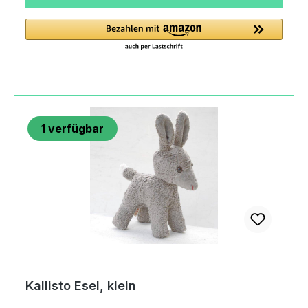
in GermanyAngaben zum Hersteller
(Informationspflichten zur GPSR
Produktsicherheitsverordnung) Brigitte Meiners,
Kallisto Stofftiere, Einzelfirma Brigitte
MeinersMonumentenstraße10829 Berlin,
Germany+49(0)3076765890info@kallisto-
stofftiere.de https://www.kallisto-stofftiere.de
1
verfügbar
Kallisto Esel, klein