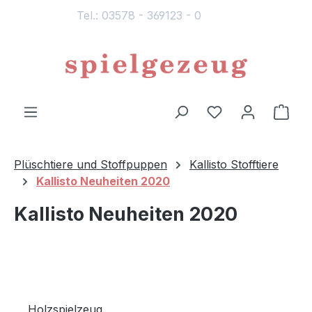
Tel.: 03578 - 369123 - 0
alt springen
Du hast 0 Produ
Ware
Plüschtiere und Stoffpuppen
Kallisto Stofftiere
Kallisto Neuheiten 2020
Kallisto Neuheiten 2020
Holzspielzeug