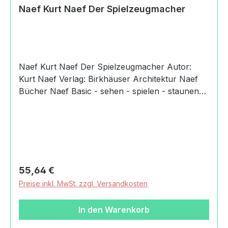
Naef Kurt Naef Der Spielzeugmacher
Naef Kurt Naef Der Spielzeugmacher Autor:
Kurt Naef Verlag: Birkhäuser Architektur Naef
Bücher Naef Basic - sehen - spielen - staunen"
Die Tatsache, dass Kinder in den ersten sechs
Lebensjahren etwa 15000 Stunden spielen, ist
Grund genug, sich ernsthaft dafür zu
interessieren, womit sie spielen. Mit über 50
Jahren Erfahrung in der Spielzeugherstellung
unterstützt Naef die Eltern in ihrem Bemühen um
Regulärer Preis:
55,64 €
das Wohl ihres Kindes. Deshalb ist die
Preise inkl. MwSt. zzgl. Versandkosten
Verwendung von unbedenklichen Farben und
die Einhaltung von Sicherheitsnormen für Naef
In den Warenkorb
eine Selbstverständlichkeit und Verpflichtung.
Produktdaten und Details zu Naef Kurt Naef Der