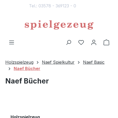
Tel.: 03578 - 369123 - 0
alt springen
Du hast 0 Produ
Ware
Holzspielzeug
Naef Spielkultur
Naef Basic
Naef Bücher
Naef Bücher
Holzspielzeug