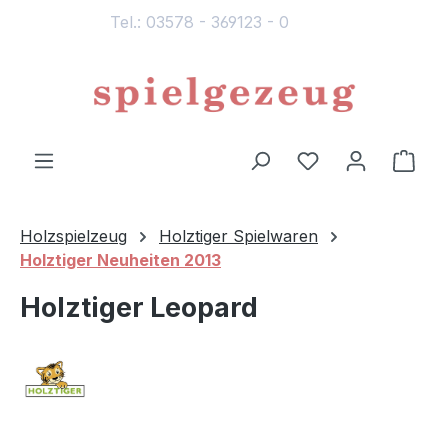
Tel.: 03578 - 369123 - 0
alt springen
Du hast 0 Produ
Ware
Holzspielzeug
Holztiger Spielwaren
Holztiger Neuheiten 2013
Holztiger Leopard