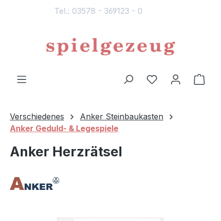
Tel.: 03578 - 369123 - 0
alt springen
Du hast 0 Produ
Ware
Verschiedenes
Anker Steinbaukasten
Anker Geduld- & Legespiele
Anker Herzrätsel