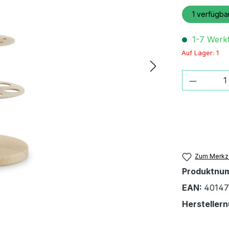
1
verfügba
1-7 Werk
Auf Lager: 1
Produkt
Zum Merkze
Produktnu
EAN:
40147
Hersteller