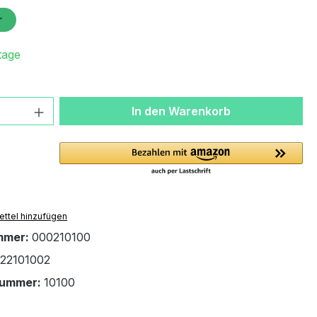
r
tage
 Anzahl: Gib den gewünschten Wert ein 
In den Warenkorb
ttel hinzufügen
mmer:
000210100
22101002
nummer:
10100