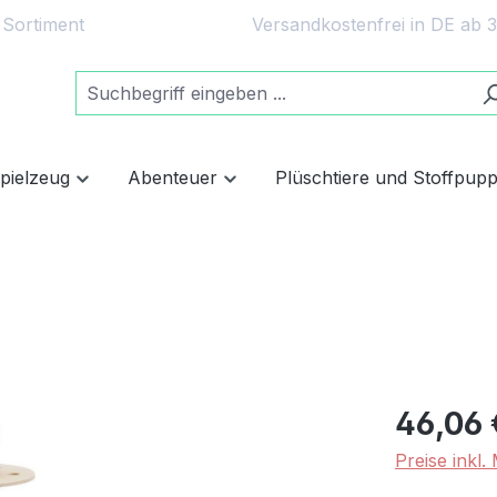
 Sortiment
Versandkostenfrei in DE ab 
spielzeug
Abenteuer
Plüschtiere und Stoffpup
46,06 
Preise inkl