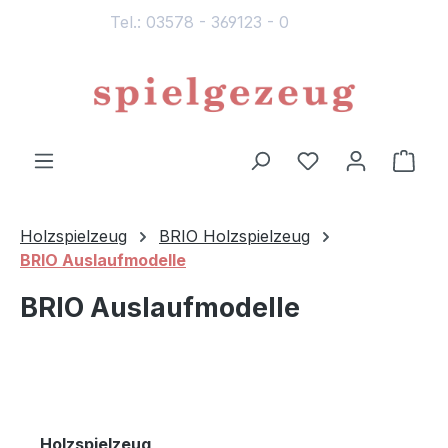
Tel.: 03578 - 369123 - 0
alt springen
Du hast 0 Produ
Ware
Holzspielzeug
BRIO Holzspielzeug
BRIO Auslaufmodelle
BRIO Auslaufmodelle
Holzspielzeug