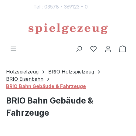
Tel.: 03578 - 369123 - 0
alt springen
Du hast 0 Produ
Ware
Holzspielzeug
BRIO Holzspielzeug
BRIO Eisenbahn
BRIO Bahn Gebäude & Fahrzeuge
BRIO Bahn Gebäude &
Fahrzeuge