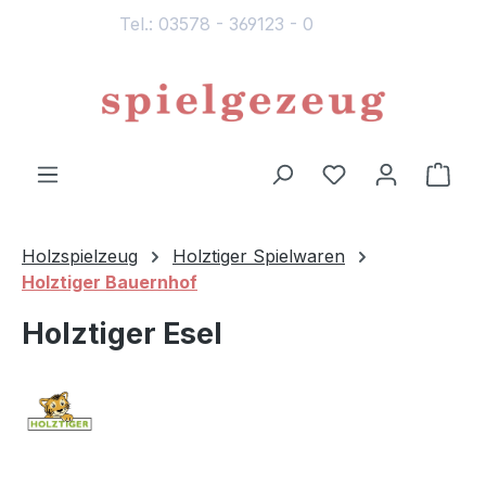
Tel.: 03578 - 369123 - 0
alt springen
Du hast 0 Produ
Ware
Holzspielzeug
Holztiger Spielwaren
Holztiger Bauernhof
Holztiger Esel