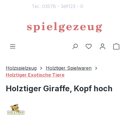
Tel.: 03578 - 369123 - 0
alt springen
Du hast 0 Produ
Ware
Holzspielzeug
Holztiger Spielwaren
Holztiger Exotische Tiere
Holztiger Giraffe, Kopf hoch