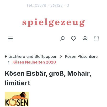
Tel.: 03578 - 369123 - 0
alt springen
Du hast 0 Produ
Ware
Plüschtiere und Stoffpuppen
Kösen Plüschtiere
Kösen Neuheiten 2020
Kösen Eisbär, groß, Mohair,
limitiert