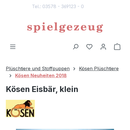
Tel.: 03578 - 369123 - 0
alt springen
Du hast 0 Produ
Ware
Plüschtiere und Stoffpuppen
Kösen Plüschtiere
Kösen Neuheiten 2018
Kösen Eisbär, klein