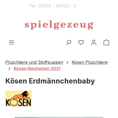
Tel.: 03578 - 369123 - 0
alt springen
Du hast 0 Produ
Ware
Plüschtiere und Stoffpuppen
Kösen Plüschtiere
Kösen Neuheiten 2021
Kösen Erdmännchenbaby