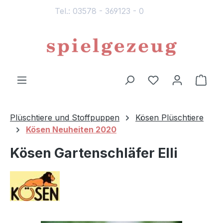
Tel.: 03578 - 369123 - 0
alt springen
Du hast 0 Produ
Ware
Plüschtiere und Stoffpuppen
Kösen Plüschtiere
Kösen Neuheiten 2020
Kösen Gartenschläfer Elli