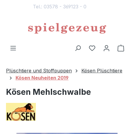
Tel.: 03578 - 369123 - 0
alt springen
Du hast 0 Produ
Ware
Plüschtiere und Stoffpuppen
Kösen Plüschtiere
Kösen Neuheiten 2019
Kösen Mehlschwalbe