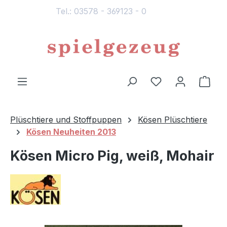
Tel.: 03578 - 369123 - 0
alt springen
Du hast 0 Produ
Ware
Plüschtiere und Stoffpuppen
Kösen Plüschtiere
Kösen Neuheiten 2013
Kösen Micro Pig, weiß, Mohair