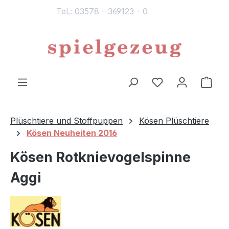
Tel.: 03578 - 369123 - 0
alt springen
Du hast 0 Produ
Ware
Plüschtiere und Stoffpuppen
Kösen Plüschtiere
Kösen Neuheiten 2016
Kösen Rotknievogelspinne
Aggi