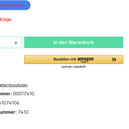
lung möglich
ktage
 Anzahl: Gib den gewünschten Wert ein 
In den Warenkorb
ttel hinzufügen
mmer:
00017410
61074106
nummer:
7410