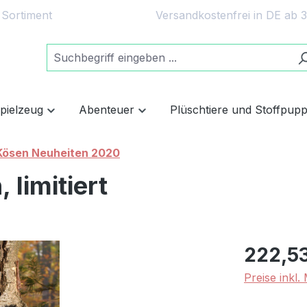
 Sortiment
Versandkostenfrei in DE ab 
spielzeug
Abenteuer
Plüschtiere und Stoffpup
Kösen Neuheiten 2020
 limitiert
222,5
Preise inkl