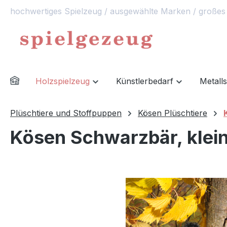
hochwertiges Spielzeug / ausgewählte Marken / großes
springen
Zur Hauptnavigation springen
Holzspielzeug
Künstlerbedarf
Metall
Plüschtiere und Stoffpuppen
Kösen Plüschtiere
Kösen Schwarzbär, klein,
Bildergalerie überspringen