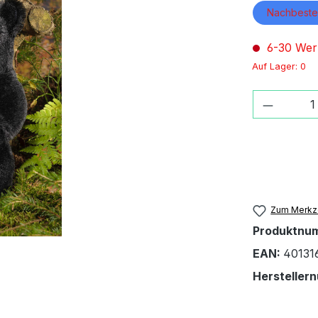
Nachbestel
6-30 Wer
Auf Lager: 0
Produkt
Zum Merkze
Produktnu
EAN:
40131
Hersteller