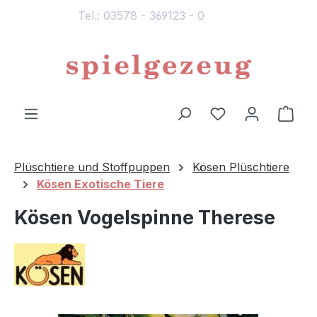
Tel.: 03578 - 369123 - 0
alt springen
Du hast 0 Produ
Ware
Plüschtiere und Stoffpuppen
Kösen Plüschtiere
Kösen Exotische Tiere
Kösen Vogelspinne Therese