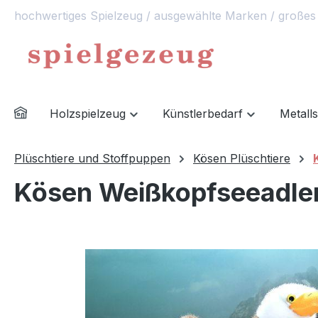
hochwertiges Spielzeug / ausgewählte Marken / großes
springen
Zur Hauptnavigation springen
Holzspielzeug
Künstlerbedarf
Metall
Plüschtiere und Stoffpuppen
Kösen Plüschtiere
Kösen Weißkopfseeadle
Bildergalerie überspringen