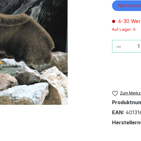
Nachbestel
6-30 Wer
Auf Lager: 0
Produkt
Zum Merkze
Produktnu
EAN:
40131
Hersteller