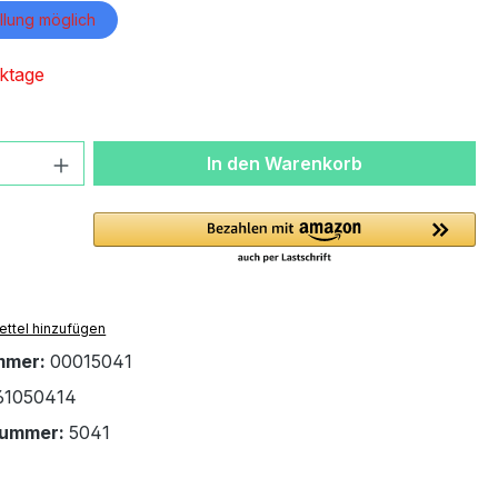
lung möglich
ktage
 Anzahl: Gib den gewünschten Wert ein 
In den Warenkorb
ttel hinzufügen
mmer:
00015041
61050414
nummer:
5041