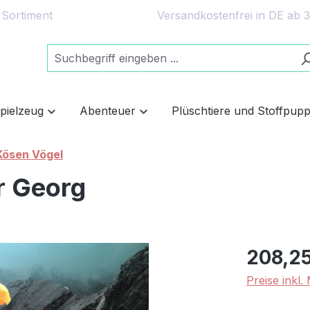
 Sortiment
Versandkostenfrei in DE ab 
spielzeug
Abenteuer
Plüschtiere und Stoffpup
Kösen Vögel
r Georg
208,25
Preise inkl