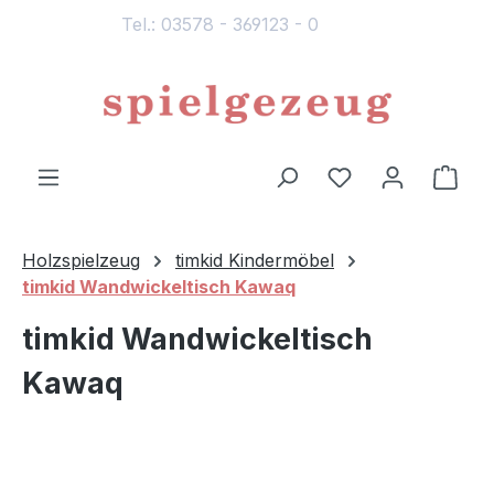
Tel.: 03578 - 369123 - 0
alt springen
Du hast 0 Produ
Ware
Holzspielzeug
timkid Kindermöbel
timkid Wandwickeltisch Kawaq
timkid Wandwickeltisch
Kawaq