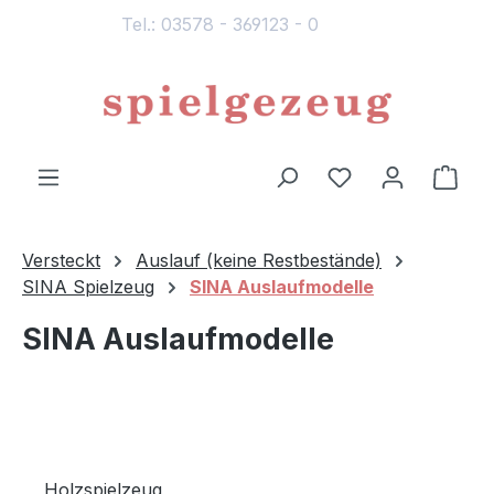
Tel.: 03578 - 369123 - 0
alt springen
Du hast 0 Produ
Ware
Versteckt
Auslauf (keine Restbestände)
SINA Spielzeug
SINA Auslaufmodelle
SINA Auslaufmodelle
Holzspielzeug